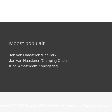
Meest populair
Jan van Haasteren ‘Het Park’
Jan van Haasteren ‘Camping Chaos’
King ‘Amsterdam Koningsdag’
opyright © 2026
Puzzel 1000 stukjes
| Powered by
Puzzel 1000 stuk