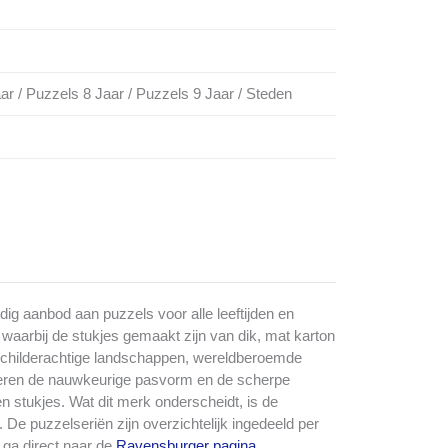
ar / Puzzels 8 Jaar / Puzzels 9 Jaar / Steden
ig aanbod aan puzzels voor alle leeftijden en
 waarbij de stukjes gemaakt zijn van dik, mat karton
or schilderachtige landschappen, wereldberoemde
arderen de nauwkeurige pasvorm en de scherpe
 stukjes. Wat dit merk onderscheidt, is de
De puzzelseriën zijn overzichtelijk ingedeeld per
 ga direct naar de
Ravensburger pagina
.