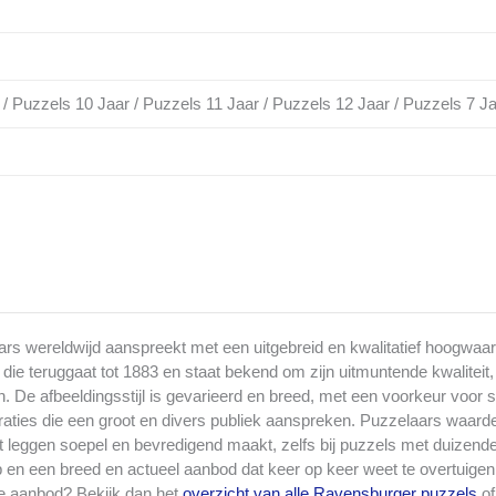
 / Puzzels 10 Jaar / Puzzels 11 Jaar / Puzzels 12 Jaar / Puzzels 7 Ja
s wereldwijd aanspreekt met een uitgebreid en kwalitatief hoogwaard
ie teruggaat tot 1883 en staat bekend om zijn uitmuntende kwaliteit,
eggen. De afbeeldingsstijl is gevarieerd en breed, met een voorkeur vo
lustraties die een groot en divers publiek aanspreken. Puzzelaars wa
leggen soepel en bevredigend maakt, zelfs bij puzzels met duizenden
en een breed en actueel aanbod dat keer op keer weet te overtuigen. 
ge aanbod? Bekijk dan het
overzicht van alle Ravensburger puzzels
of