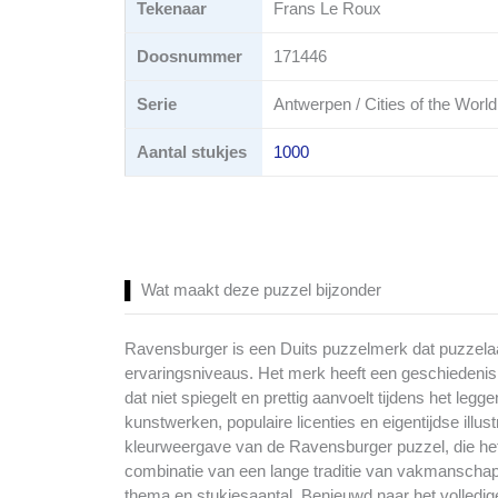
Tekenaar
Frans Le Roux
Doosnummer
171446
Serie
Antwerpen / Cities of the World
Aantal stukjes
1000
Wat maakt deze puzzel bijzonder
Ravensburger is een Duits puzzelmerk dat puzzelaar
ervaringsniveaus. Het merk heeft een geschiedenis d
dat niet spiegelt en prettig aanvoelt tijdens het l
kunstwerken, populaire licenties en eigentijdse il
kleurweergave van de Ravensburger puzzel, die het 
combinatie van een lange traditie van vakmanschap 
thema en stukjesaantal. Benieuwd naar het volledi