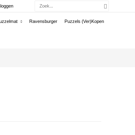
Zoeken
nloggen
naar:
uzzelmat
Ravensburger
Puzzels (Ver)Kopen