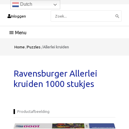
Dutch
Zoeken
Inloggen
naar:
Hoofdmenu
Home
/
Puzzles
/
Allerlei kruiden
Ravensburger Allerlei
kruiden 1000 stukjes
Productafbeelding