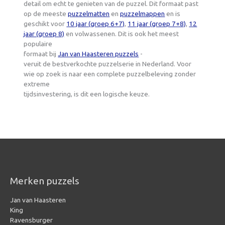
detail om echt te genieten van de puzzel. Dit formaat past
op de meeste
puzzelmatten
en
puzzelmappen
en is
geschikt voor
10 jaar (groep 6+7)
,
11 jaar (groep 7+8)
,
12
jaar (groep 8)
en volwassenen. Dit is ook het meest
populaire
formaat bij
Jan van Haasteren puzzels
-
veruit de bestverkochte puzzelserie in Nederland. Voor
wie op zoek is naar een complete puzzelbeleving zonder
extreme
tijdsinvestering, is dit een logische keuze.
Merken puzzels
Jan van Haasteren
King
Ravensburger