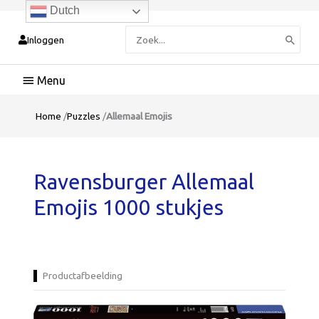
Dutch
Zoeken
Inloggen
naar:
Hoofdmenu
Home
/
Puzzles
/
Allemaal Emojis
Ravensburger Allemaal
Emojis 1000 stukjes
Productafbeelding