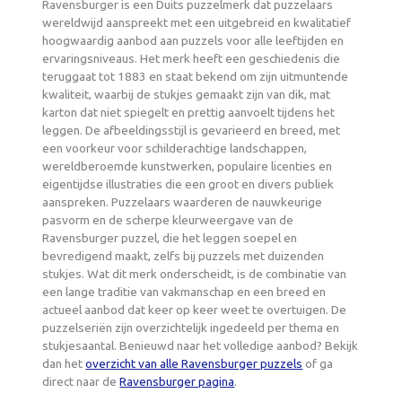
Ravensburger is een Duits puzzelmerk dat puzzelaars
wereldwijd aanspreekt met een uitgebreid en kwalitatief
hoogwaardig aanbod aan puzzels voor alle leeftijden en
ervaringsniveaus. Het merk heeft een geschiedenis die
teruggaat tot 1883 en staat bekend om zijn uitmuntende
kwaliteit, waarbij de stukjes gemaakt zijn van dik, mat
karton dat niet spiegelt en prettig aanvoelt tijdens het
leggen. De afbeeldingsstijl is gevarieerd en breed, met
een voorkeur voor schilderachtige landschappen,
wereldberoemde kunstwerken, populaire licenties en
eigentijdse illustraties die een groot en divers publiek
aanspreken. Puzzelaars waarderen de nauwkeurige
pasvorm en de scherpe kleurweergave van de
Ravensburger puzzel, die het leggen soepel en
bevredigend maakt, zelfs bij puzzels met duizenden
stukjes. Wat dit merk onderscheidt, is de combinatie van
een lange traditie van vakmanschap en een breed en
actueel aanbod dat keer op keer weet te overtuigen. De
puzzelseriën zijn overzichtelijk ingedeeld per thema en
stukjesaantal. Benieuwd naar het volledige aanbod? Bekijk
dan het
overzicht van alle Ravensburger puzzels
of ga
direct naar de
Ravensburger pagina
.