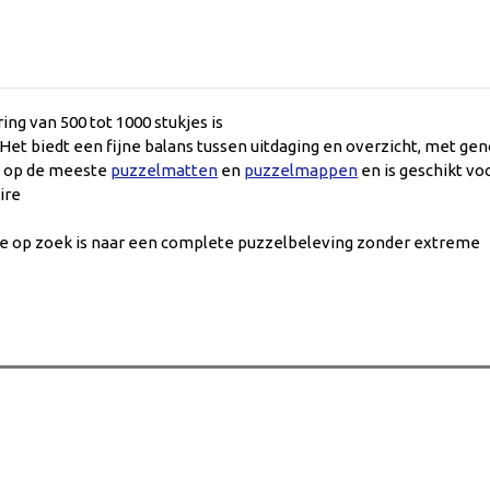
ng van 500 tot 1000 stukjes is
et biedt een fijne balans tussen uitdaging en overzicht, met ge
st op de meeste
puzzelmatten
en
puzzelmappen
en is geschikt vo
ire
wie op zoek is naar een complete puzzelbeleving zonder extreme