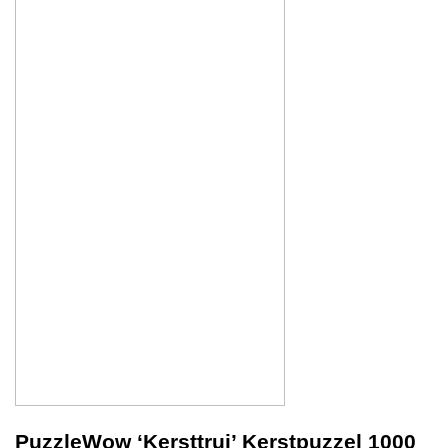
PuzzleWow ‘Kersttrui’ Kerstpuzzel 1000