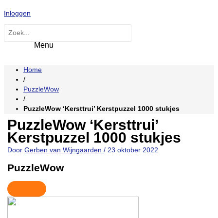
Hoofdmenu
Ga
Inloggen
naar
de
Zoeken
inhoud
naar:
Home
/
PuzzleWow
/
PuzzleWow ‘Kersttrui’ Kerstpuzzel 1000 stukjes
PuzzleWow ‘Kersttrui’
Kerstpuzzel 1000 stukjes
Door
Gerben van Wijngaarden
/
23 oktober 2022
PuzzleWow