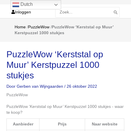
Dutch
Zoeken
Inloggen
naar:
Home
/
PuzzleWow
/
PuzzleWow ‘Kerststal op Muur’
Kerstpuzzel 1000 stukjes
PuzzleWow ‘Kerststal op
Muur’ Kerstpuzzel 1000
stukjes
Door
Gerben van Wijngaarden
/
26 oktober 2022
PuzzleWow
PuzzleWow ‘Kerststal op Muur’ Kerstpuzzel 1000 stukjes - waar
te koop?
Aanbieder
Prijs
Naar website