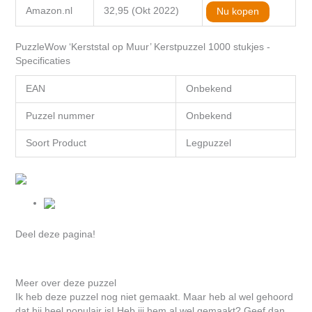
Amazon.nl
32,95 (Okt 2022)
Nu kopen
PuzzleWow ‘Kerststal op Muur’ Kerstpuzzel 1000 stukjes -
Specificaties
EAN
Onbekend
Puzzel nummer
Onbekend
Soort Product
Legpuzzel
Deel deze pagina!
Meer over deze puzzel
Ik heb deze puzzel nog niet gemaakt. Maar heb al wel gehoord
dat hij heel populair is! Heb jij hem al wel gemaakt? Geef dan