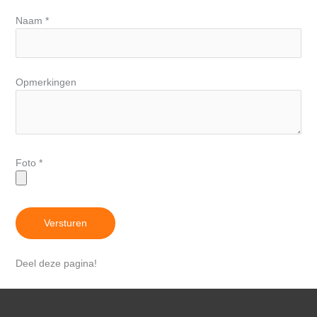
Naam
*
Opmerkingen
Foto
*
Versturen
Deel deze pagina!