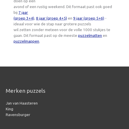
doen op een
avond of een rustig weekend. Dit formaat past ook goed
bij
7 jaar
(groep 3+4)
,
8 jaar (groep 4+5)
en
9 jaar (groep 5+6)
-
ideaal voor wie de stap naar grotere puzzels
wil zetten zonder meteen voor de volle 1000 stukjes te
gaan. Dit formaat past op de meeste
puzzelmatten
en
puzzelmappen
.
Merken puzzels
Jan van Haasteren
King
Ravensburger