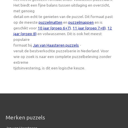
Het biedt een fijne balans tussen uitdaging en overzicht,
met genoeg
detail om echt te genieten van de puzzel. Dit formaat past
op de meeste
puzzelmatten
en
puzzelmappen
en is
geschikt voor
10 jaar (groep 6+7)
,
11 jaar (groep 7+8)
,
12
jaar (groep 8)
en volwassenen. Dit is ook het meest
populaire
formaat bij
Jan van Haasteren puzzels
-
veruit de bestverkochte puzzelserie in Nederland. Voor
wie op zoek is naar een complete puzzelbeleving zonder
extreme
tijdsinvestering, is dit een logische keuze.
Merken puzzels