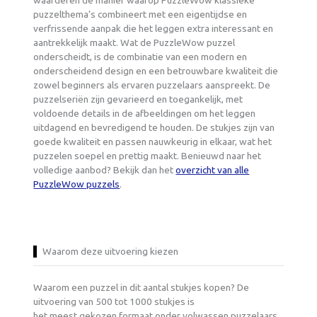
waarderen de manier waarop PuzzleWow klassieke
puzzelthema’s combineert met een eigentijdse en
verfrissende aanpak die het leggen extra interessant en
aantrekkelijk maakt. Wat de PuzzleWow puzzel
onderscheidt, is de combinatie van een modern en
onderscheidend design en een betrouwbare kwaliteit die
zowel beginners als ervaren puzzelaars aanspreekt. De
puzzelseriën zijn gevarieerd en toegankelijk, met
voldoende details in de afbeeldingen om het leggen
uitdagend en bevredigend te houden. De stukjes zijn van
goede kwaliteit en passen nauwkeurig in elkaar, wat het
puzzelen soepel en prettig maakt. Benieuwd naar het
volledige aanbod? Bekijk dan het
overzicht van alle
PuzzleWow puzzels
.
Waarom deze uitvoering kiezen
Waarom een puzzel in dit aantal stukjes kopen? De
uitvoering van 500 tot 1000 stukjes is
het meest gekozen formaat onder volwassen puzzelaars.