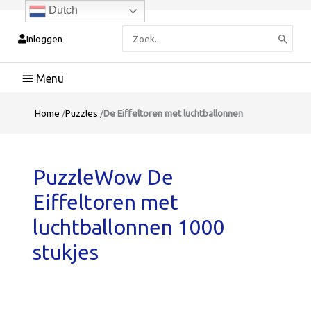
Dutch
Zoeken
Inloggen
naar:
Hoofdmenu
Home
/
Puzzles
/
De Eiffeltoren met luchtballonnen
PuzzleWow De
Eiffeltoren met
luchtballonnen 1000
stukjes