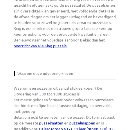
gezicht heeft gemaakt op de puzzeltafel. De puzzelseriën
zijn overzichtelijk en gevarieerd, met voldoende details in
de afbeeldingen om het leggen uitdagend en bevredigend
te houden voor zowel beginners als ervaren puzzelaars.
King is een merk met een trouwe groep fans die keer op
keer terugkomt voor de vertrouwde kwaliteit en sfeer.
Benieuwd naar het volledige aanbod? Bekijk dan het
overzicht van alle King puzzels
.
Waarom deze uitvoering kiezen
Waarom een puzzel in dit aantal stukjes kopen? De
uitvoering van 500 tot 1000 stukjes is
het meest gekozen formaat onder volwassen puzzelaars.
Het biedt een fijne balans tussen uitdaging en overzicht,
met genoeg
detail om echt te genieten van de puzzel. Dit formaat past
op de meeste
puzzelmatten
en
puzzelmappen
en is
geschikt voor
10 jaar (groep 6+7)
,
11 jaar (groep 7+8)
,
12