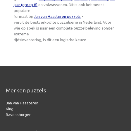
jaar (groep 8)
en volwassenen. Dit is ook het meest
populaire
formaat bij
Jan van Haasteren puzzels
-
veruit de bestverkochte puzzelserie in Nederland. Voor
wie op zoek is naar een complete puzzelbeleving zonder
extreme
tijdsinvestering, is dit een logische keuze.
Merken puzzels
Jan van Haasteren
King
Ravensburger