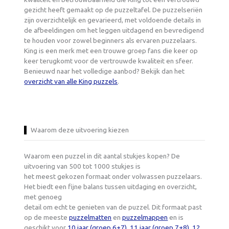
gezicht heeft gemaakt op de puzzeltafel. De puzzelseriën
zijn overzichtelijk en gevarieerd, met voldoende details in
de afbeeldingen om het leggen uitdagend en bevredigend
te houden voor zowel beginners als ervaren puzzelaars.
King is een merk met een trouwe groep fans die keer op
keer terugkomt voor de vertrouwde kwaliteit en sfeer.
Benieuwd naar het volledige aanbod? Bekijk dan het
overzicht van alle King puzzels
.
Waarom deze uitvoering kiezen
Waarom een puzzel in dit aantal stukjes kopen? De
uitvoering van 500 tot 1000 stukjes is
het meest gekozen formaat onder volwassen puzzelaars.
Het biedt een fijne balans tussen uitdaging en overzicht,
met genoeg
detail om echt te genieten van de puzzel. Dit formaat past
op de meeste
puzzelmatten
en
puzzelmappen
en is
geschikt voor
10 jaar (groep 6+7)
,
11 jaar (groep 7+8)
,
12