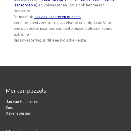
jaar (groep 8)
en volwassenen. Dit is ook het meest
populaire
formaat bij
Jan van Haasteren puzzels
-
veruit de bestverkochte puzzelserie in Nederland. Voor
wie op zoek is naar een complete puzzelbeleving zonder
extreme
tijdsinvestering, is dit een logische keuze.
Merken puzzels
Jan van Haasteren
King
Ravensburger