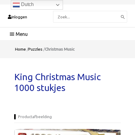
Dutch
Zoeken
Inloggen
naar:
Hoofdmenu
Home
/
Puzzles
/
Christmas Music
King Christmas Music
1000 stukjes
Productafbeelding