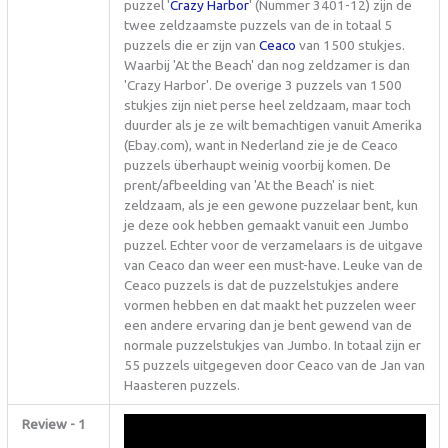
puzzel '
Crazy Harbor
' (Nummer 3401-12) zijn de
twee zeldzaamste puzzels van de in totaal 5
puzzels die er zijn van
Ceaco
van 1500 stukjes.
Waarbij 'At the Beach' dan nog zeldzamer is dan
'Crazy Harbor'. De overige 3 puzzels van 1500
stukjes zijn niet perse heel zeldzaam, maar toch
duurder als je ze wilt bemachtigen vanuit Amerika
(Ebay.com), want in Nederland zie je de Ceaco
puzzels überhaupt weinig voorbij komen. De
prent/afbeelding van 'At the Beach' is niet
zeldzaam, als je een gewone puzzelaar bent, kun
je deze ook hebben gemaakt vanuit een Jumbo
puzzel. Echter voor de verzamelaars is de uitgave
van Ceaco dan weer een must-have. Leuke van de
Ceaco puzzels is dat de puzzelstukjes andere
vormen hebben en dat maakt het puzzelen weer
een andere ervaring dan je bent gewend van de
normale puzzelstukjes van Jumbo. In totaal zijn er
55 puzzels uitgegeven door Ceaco van de Jan van
Haasteren puzzels.
Review - 1