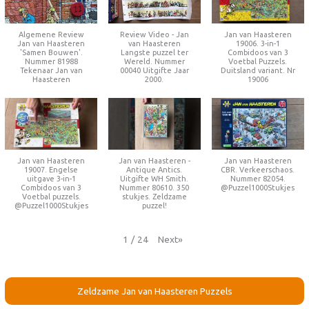
Algemene Review
Review Video - Jan
Jan van Haasteren
Jan van Haasteren
van Haasteren
19006. 3-in-1
'Samen Bouwen'.
Langste puzzel ter
Combidoos van 3
Nummer 81988
Wereld. Nummer
Voetbal Puzzels.
Tekenaar Jan van
00040 Uitgifte Jaar
Duitsland variant. Nr
Haasteren
2000.
19006
Jan van Haasteren
Jan van Haasteren -
Jan van Haasteren
19007. Engelse
Antique Antics.
CBR. Verkeerschaos.
uitgave 3-in-1
Uitgifte WH Smith.
Nummer 82054.
Combidoos van 3
Nummer 80610. 350
@Puzzel1000Stukjes
Voetbal puzzels.
stukjes. Zeldzame
@Puzzel1000Stukjes
puzzel!
Next
»
1
/
24
Zeldzame Jan van Haasteren Puzzels