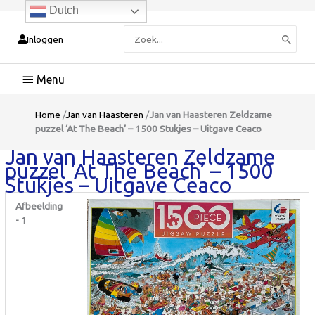
Dutch
Zoeken
Inloggen
naar:
Hoofdmenu
Home
/
Jan van Haasteren
/
Jan van Haasteren Zeldzame
puzzel ‘At The Beach’ – 1500 Stukjes – Uitgave Ceaco
Jan van Haasteren Zeldzame
puzzel ‘At The Beach’ – 1500
Stukjes – Uitgave Ceaco
Afbeelding
- 1