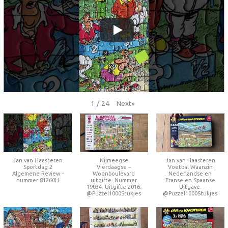
Next
»
1
/
24
Jan van Haasteren
Nijmeegse
Jan van Haasteren
Sportdag 2
Vierdaagse –
Voetbal Waanzin
Algemene Review -
Woonboulevard
Nederlandse en
nummer 81260H
uitgifte. Nummer
Franse en Spaanse
19034. Uitgifte 2016.
Uitgave.
@Puzzel1000Stukjes
@Puzzel1000Stukjes