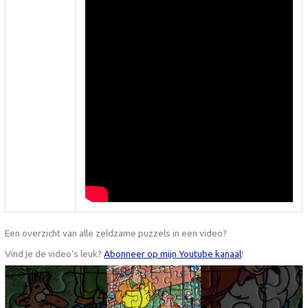
Een overzicht van alle zeldzame puzzels in een video?
Vind je de video’s leuk?
Abonneer op mijn Youtube kanaal
!