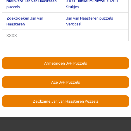
Nieuwste Jan van Haasteren
XXXL Jubileum Puzzel 30200
puzzels
Stukjes
Zoekboeken Jan van
Jan van Haasteren puzzels
Haasteren
Verticaal
XXXX
Afmetingen JvH Puzzels
Alle JvH Puzzels
Zeldzame Jan van Haasteren Puzzels