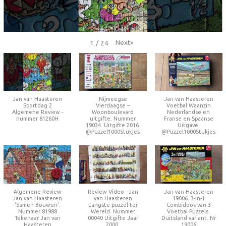
Next
»
1
/
24
Jan van Haasteren
Nijmeegse
Jan van Haasteren
Sportdag 2
Vierdaagse –
Voetbal Waanzin
Algemene Review -
Woonboulevard
Nederlandse en
nummer 81260H
uitgifte. Nummer
Franse en Spaanse
19034. Uitgifte 2016.
Uitgave.
@Puzzel1000Stukjes
@Puzzel1000Stukjes
Algemene Review
Review Video - Jan
Jan van Haasteren
Jan van Haasteren
van Haasteren
19006. 3-in-1
'Samen Bouwen'.
Langste puzzel ter
Combidoos van 3
Nummer 81988
Wereld. Nummer
Voetbal Puzzels.
Tekenaar Jan van
00040 Uitgifte Jaar
Duitsland variant. Nr
Haasteren
2000.
19006