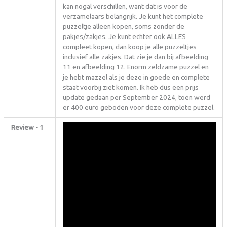
kan nogal verschillen, want dat is voor de
verzamelaars belangrijk. Je kunt het complete
puzzeltje alleen kopen, soms zonder de
pakjes/zakjes. Je kunt echter ook ALLES
compleet kopen, dan koop je alle puzzeltjes
inclusief alle zakjes. Dat zie je dan bij afbeelding
11 en afbeelding 12. Enorm zeldzame puzzel en
je hebt mazzel als je deze in goede en complete
staat voorbij ziet komen. Ik heb dus een prijs
update gedaan per September 2024, toen werd
er 400 euro geboden voor deze complete puzzel.
Review - 1