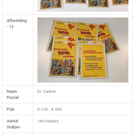
Afbeelding
- 12
Naam
Dr. Oetker
Puzzel
Prijs
€ 350 - € 400
Aantal
160 stukjes
Stukjes