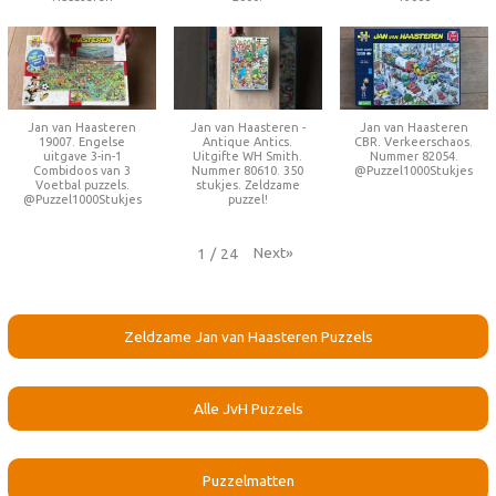
Jan van Haasteren
Jan van Haasteren -
Jan van Haasteren
19007. Engelse
Antique Antics.
CBR. Verkeerschaos.
uitgave 3-in-1
Uitgifte WH Smith.
Nummer 82054.
Combidoos van 3
Nummer 80610. 350
@Puzzel1000Stukjes
Voetbal puzzels.
stukjes. Zeldzame
@Puzzel1000Stukjes
puzzel!
Next
»
1
/
24
Zeldzame Jan van Haasteren Puzzels
Alle JvH Puzzels
Puzzelmatten