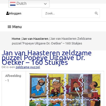
Dutch
Zoeken
Inloggen
naar:
Hoofdmenu
Home
/
Jan van Haasteren
/
Jan van Haasteren Zeldzame
puzzel ‘Popeye Uitgave Dr. Oetker’ – 160 Stukjes
Jan van Haasteren zeldzame
puzzel Popeye Uitgave Dr.
Oetker – 160 Stukjes
Dit is een
zeldzame puzzel
.
Afbeelding
- 1