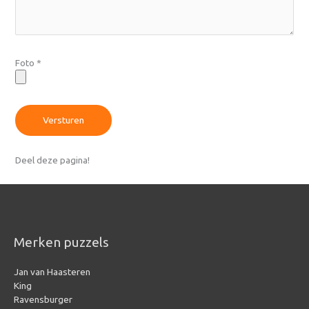
Foto
*
Versturen
Deel deze pagina!
Merken puzzels
Jan van Haasteren
King
Ravensburger