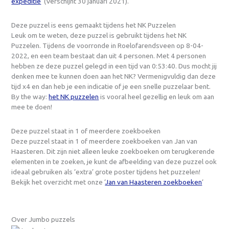
expeditie
‘ (Verschijnt 30 januari 2021).
Deze puzzel is eens gemaakt tijdens het NK Puzzelen
Leuk om te weten, deze puzzel is gebruikt tijdens het NK
Puzzelen. Tijdens de voorronde in Roelofarendsveen op 8-04-
2022, en een team bestaat dan uit 4 personen. Met 4 personen
hebben ze deze puzzel gelegd in een tijd van 0:53:40. Dus mocht jij
denken mee te kunnen doen aan het NK? Vermenigvuldig dan deze
tijd x4 en dan heb je een indicatie of je een snelle puzzelaar bent.
By the way:
het NK puzzelen
is vooral heel gezellig en leuk om aan
mee te doen!
Deze puzzel staat in 1 of meerdere zoekboeken
Deze puzzel staat in 1 of meerdere zoekboeken van Jan van
Haasteren. Dit zijn niet alleen leuke zoekboeken om terugkerende
elementen in te zoeken, je kunt de afbeelding van deze puzzel ook
ideaal gebruiken als ‘extra’ grote poster tijdens het puzzelen!
Bekijk het overzicht met onze ‘
Jan van Haasteren zoekboeken
‘
Over Jumbo puzzels