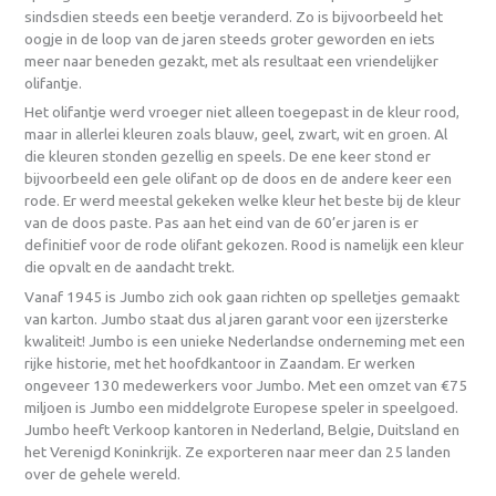
sindsdien steeds een beetje veranderd. Zo is bijvoorbeeld het
oogje in de loop van de jaren steeds groter geworden en iets
meer naar beneden gezakt, met als resultaat een vriendelijker
olifantje.
Het olifantje werd vroeger niet alleen toegepast in de kleur rood,
maar in allerlei kleuren zoals blauw, geel, zwart, wit en groen. Al
die kleuren stonden gezellig en speels. De ene keer stond er
bijvoorbeeld een gele olifant op de doos en de andere keer een
rode. Er werd meestal gekeken welke kleur het beste bij de kleur
van de doos paste. Pas aan het eind van de 60’er jaren is er
definitief voor de rode olifant gekozen. Rood is namelijk een kleur
die opvalt en de aandacht trekt.
Vanaf 1945 is Jumbo zich ook gaan richten op spelletjes gemaakt
van karton. Jumbo staat dus al jaren garant voor een ijzersterke
kwaliteit! Jumbo is een unieke Nederlandse onderneming met een
rijke historie, met het hoofdkantoor in Zaandam. Er werken
ongeveer 130 medewerkers voor Jumbo. Met een omzet van €75
miljoen is Jumbo een middelgrote Europese speler in speelgoed.
Jumbo heeft Verkoop kantoren in Nederland, Belgie, Duitsland en
het Verenigd Koninkrijk. Ze exporteren naar meer dan 25 landen
over de gehele wereld.