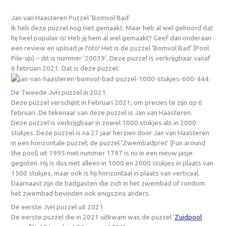
Jan van Haasteren Puzzel 'Bomvol Bad'
Ik heb deze puzzel nog niet gemaakt. Maar heb al wel gehoord dat
hij heel populair is! Heb jij hem al wel gemaakt? Geef dan onderaan
een review en upload je foto! Het is de puzzel ‘Bomvol Bad’ (Pool
Pile-up) – dit is nummer ‘20039’. Deze puzzel is verkrijgbaar vanaf
6 februari 2021. Dat is deze puzzel:
De Tweede JvH puzzel in 2021
Deze puzzel verschijnt in Februari 2021, om precies te zijn op 6
februari. De tekenaar van deze puzzel is Jan van Haasteren.
Deze puzzel is verkrijgbaar in zowel 1000 stukjes als in 2000
stukjes. Deze puzzel is na 27 jaar herzien door Jan van Haasteren
in een horizontale puzzel; de puzzel ‘Zwembadpret’ (Fun around
the pool) uit 1995 met nummer 1797 is nu in een nieuw jasje
gegoten. Hij is dus niet alleen in 1000 en 2000 stukjes in plaats van
1500 stukjes, maar ook is hij horizontaal in plaats van verticaal.
Daarnaast zijn de badgasten die zich in het zwembad of rondom
het zwembad bevinden ook enigszins anders.
De eerste JvH puzzel uit 2021
De eerste puzzel die in 2021 uitkwam was de puzzel ‘
Zuidpool