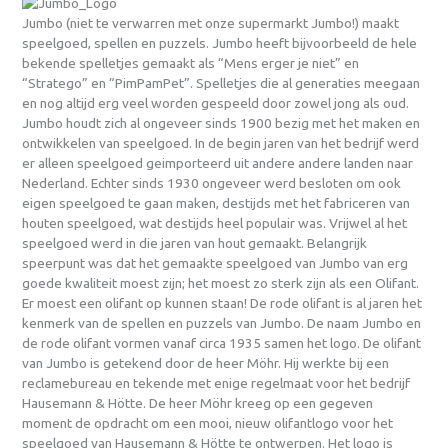
Jumbo (niet te verwarren met onze supermarkt Jumbo!) maakt
speelgoed, spellen en puzzels. Jumbo heeft bijvoorbeeld de hele
bekende spelletjes gemaakt als “Mens erger je niet” en
“Stratego” en “PimPamPet”. Spelletjes die al generaties meegaan
en nog altijd erg veel worden gespeeld door zowel jong als oud.
Jumbo houdt zich al ongeveer sinds 1900 bezig met het maken en
ontwikkelen van speelgoed. In de begin jaren van het bedrijf werd
er alleen speelgoed geimporteerd uit andere andere landen naar
Nederland. Echter sinds 1930 ongeveer werd besloten om ook
eigen speelgoed te gaan maken, destijds met het fabriceren van
houten speelgoed, wat destijds heel populair was. Vrijwel al het
speelgoed werd in die jaren van hout gemaakt. Belangrijk
speerpunt was dat het gemaakte speelgoed van Jumbo van erg
goede kwaliteit moest zijn; het moest zo sterk zijn als een Olifant.
Er moest een olifant op kunnen staan! De rode olifant is al jaren het
kenmerk van de spellen en puzzels van Jumbo. De naam Jumbo en
de rode olifant vormen vanaf circa 1935 samen het logo. De olifant
van Jumbo is getekend door de heer Möhr. Hij werkte bij een
reclamebureau en tekende met enige regelmaat voor het bedrijf
Hausemann & Hötte. De heer Möhr kreeg op een gegeven
moment de opdracht om een mooi, nieuw olifantlogo voor het
speelgoed van Hausemann & Hötte te ontwerpen. Het logo is