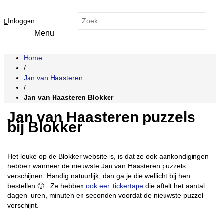
Hoofdmenu
Ga
naar
Zoeken
Inloggen
naar:
de
inhoud
Home
/
Jan van Haasteren
/
Jan van Haasteren Blokker
Jan van Haasteren puzzels
bij Blokker
Het leuke op de Blokker website is, is dat ze ook aankondigingen
hebben wanneer de nieuwste Jan van Haasteren puzzels
verschijnen. Handig natuurlijk, dan ga je die wellicht bij hen
bestellen 🙂 . Ze hebben
ook een tickertape
die aftelt het aantal
dagen, uren, minuten en seconden voordat de nieuwste puzzel
verschijnt.