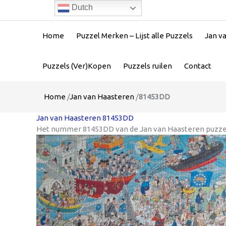
Dutch
Home
Puzzel Merken – Lijst alle Puzzels
Jan v
Puzzels (Ver)Kopen
Puzzels ruilen
Contact
Home
/
Jan van Haasteren
/
81453DD
Jan van Haasteren 81453DD
Het nummer 81453DD van de Jan van Haasteren puzzel is