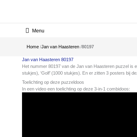
Hoofdmenu
Home
/
Jan van Haasteren
/
80197
Jan van Haasteren 80197
Het nummer 80197 van de Jan van Haasteren puzzel is 
stukjes), ‘Golf’ (1000 stukjes). En er zitten 3 posters bij d
Toelichting op deze puzzeldoos
In een video een toelichting op deze 3-in-1 combidoos: