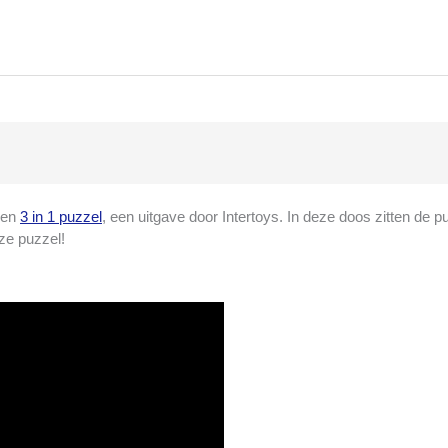
een
3 in 1 puzzel
, een uitgave door Intertoys. In deze doos zitten de pu
eze puzzel!