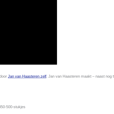
 door
Jan van Haasteren zelf
. Jan van Haasteren maakt – naast nog 