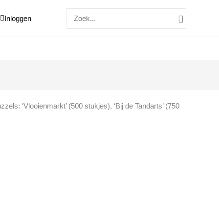
Zoeken
Inloggen
naar:
zzels: ‘Vlooienmarkt’ (500 stukjes), ‘Bij de Tandarts’ (750