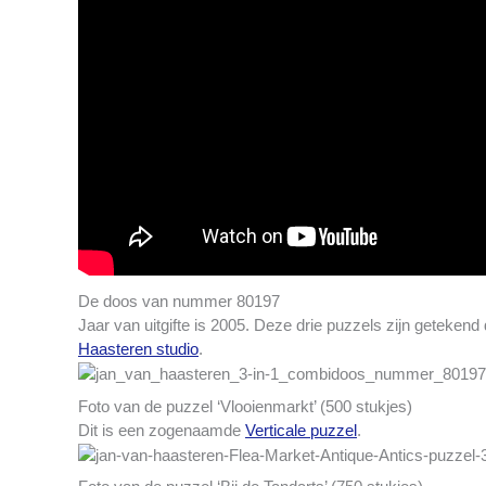
De doos van nummer 80197
Jaar van uitgifte is 2005. Deze drie puzzels zijn getekend
Haasteren studio
.
Foto van de puzzel ‘Vlooienmarkt’ (500 stukjes)
Dit is een zogenaamde
Verticale puzzel
.