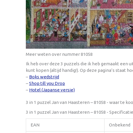
Meer weten over nummer 81058
Ik heb over deze 3 puzzels die ik heb gemaakt een u
kunt kopen (altijd handig!). Op deze pagina’s staat ho
–
Boks wedstrijd
–
Shop till you Drop
–
Hotel (Japanse versie)
3 in 1 puzzel Jan van Haasteren – 81058 - waar te ko
3 in 1 puzzel Jan van Haasteren – 81058 - Specificati
EAN
Onbekend