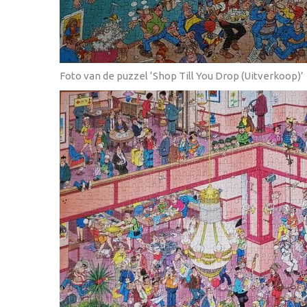
Foto van de puzzel ‘Shop Till You Drop (Uitverkoop)’