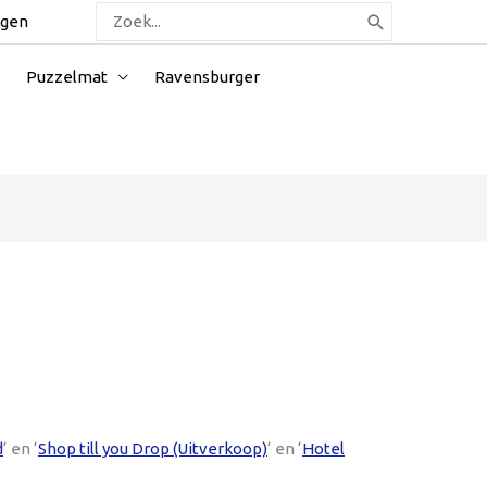
Zoeken
ggen
naar:
Puzzelmat
Ravensburger
d
‘ en ‘
Shop till you Drop (Uitverkoop)
‘ en ‘
Hotel