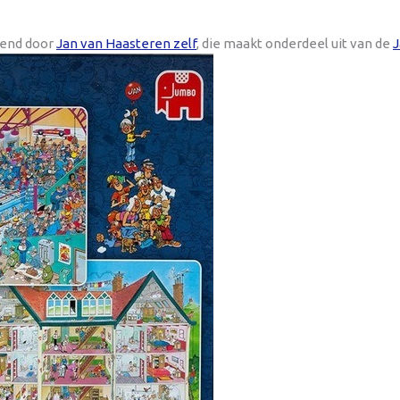
ekend door
Jan van Haasteren zelf
, die maakt onderdeel uit van de
J