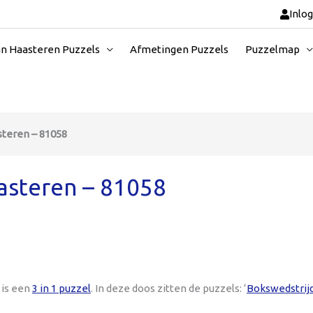
Inlo
an Haasteren Puzzels
Afmetingen Puzzels
Puzzelmap
steren – 81058
aasteren – 81058
 is een
3 in 1 puzzel
. In deze doos zitten de puzzels: ‘
Bokswedstrij