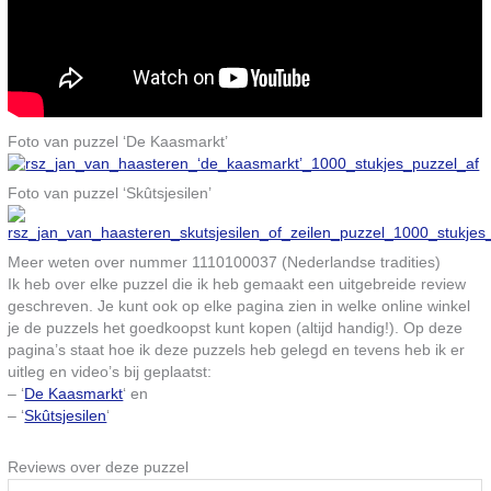
Foto van puzzel ‘De Kaasmarkt’
Foto van puzzel ‘Skûtsjesilen’
Meer weten over nummer 1110100037 (Nederlandse tradities)
Ik heb over elke puzzel die ik heb gemaakt een uitgebreide review
geschreven. Je kunt ook op elke pagina zien in welke online winkel
je de puzzels het goedkoopst kunt kopen (altijd handig!). Op deze
pagina’s staat hoe ik deze puzzels heb gelegd en tevens heb ik er
uitleg en video’s bij geplaatst:
– ‘
De Kaasmarkt
‘ en
– ‘
Skûtsjesilen
‘
Reviews over deze puzzel