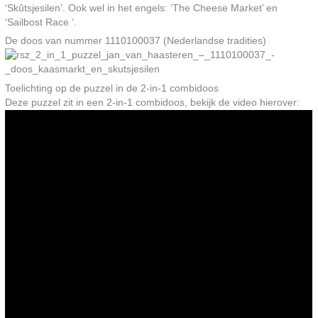
‘Skûtsjesilen’. Ook wel in het engels: ‘The Cheese Market’ en
‘Sailbost Race ‘.
De doos van nummer 1110100037 (Nederlandse tradities)
Toelichting op de puzzel in de 2-in-1 combidoos
Deze puzzel zit in een 2-in-1 combidoos, bekijk de video hierover: