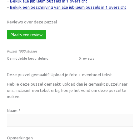
–
Bekijk alle jubileum puzzels in 1 overzicht
–
Bekijk een beschrijving van alle jubileum puzzels in 1 overzicht
Reviews over deze puzzel
Plaats een review
Puzzel 1000 stukjes
Gemiddelde beoordeling:
0 reviews
Deze puzzel gemaakt? Upload je foto + eventueel tekst
Heb je deze puzzel gemaakt, upload dan je gemaakt puzzel naar
ons, inclusief een tekst erbij, hoe je het vond om deze puzzel te
maken.
Naam
*
Opmerkingen