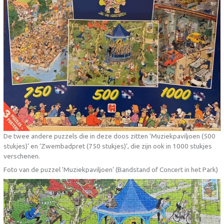
De twee andere puzzels die in deze doos zitten ‘Muziekpaviljoen (500
stukjes)’ en ‘Zwembadpret (750 stukjes)’, die zijn ook in 1000 stukjes
verschenen.
Foto van de puzzel ‘Muziekpaviljoen’ (Bandstand of Concert in het Park)