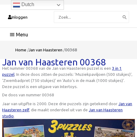
Dutch
Zoeken
Inloggen
naar:
Hoofdmenu
Home
/
Jan van Haasteren
/
00368
Jan van Haasteren 00368
Het nummer 00368 van de Jan van Haasteren puzzel is een
3 in 1
puzzel
. In deze doos zitten de puzzels: ‘Muziekpaviljoen (500 stukjes)’,
‘Zwembadpret (750 stukjes)’ en ‘Auto’s in de maak (1000 stukjes)’.
Deze puzzel is een uitgave van Intertoys.
De doos van nummer 00368
Jaar van uitgifte is 2000. Deze drie puzzels zijn getekend door
Jan van
Haasteren zelf
, die maakt onderdeel uit van de
Jan van Haasteren
studio
.