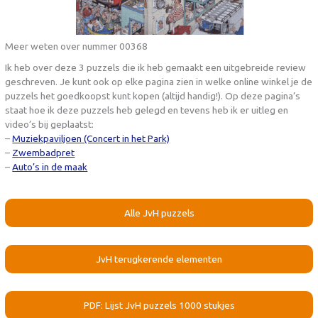
Meer weten over nummer 00368
Ik heb over deze 3 puzzels die ik heb gemaakt een uitgebreide review
geschreven. Je kunt ook op elke pagina zien in welke online winkel je de
puzzels het goedkoopst kunt kopen (altijd handig!). Op deze pagina’s
staat hoe ik deze puzzels heb gelegd en tevens heb ik er uitleg en
video’s bij geplaatst:
–
Muziekpaviljoen (Concert in het Park)
–
Zwembadpret
–
Auto’s in de maak
Alle JvH puzzels
JvH terugkerende elementen
PDF: Lijst JvH puzzels 1000 stukjes