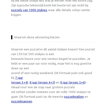
bij elk nieuw stukje iets wat je eerder over het hoofd zag.
Zijn typische tekenstijl komt het beste tot zijn recht bij
puzzels van 1000 stukjes
waar alle details volop ruimte
krijgen.
Waarom deze uitvoering kiezen
Waarom een puzzel in dit aantal stukjes kopen? Een puzzel
van 250 tot 500 stukjes is een
bewuste keuze voor wie serieus begint te puzzelen. Je
hebt er een paar uur voor nodig, maar het is nog goed te
doen op een
avond of een rustig weekend. Dit formaat past ook goed
bij
7 jaar
(groep 3+4)
,
8 jaar (groep 4+5)
en
9 jaar (groep 5+6)
-
ideaal voor wie de stap naar grotere puzzels
wil zetten zonder meteen voor de volle 1000 stukjes te
gaan. Dit formaat past op de meeste
puzzelmatten
en
puzzelmappen
.