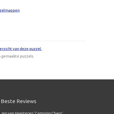
zelmappen
.
erzicht van deze puzzel.
n gemaakte puzzels.
Beste Reviews
Jan van Haasteren ‘Camping Chaos’