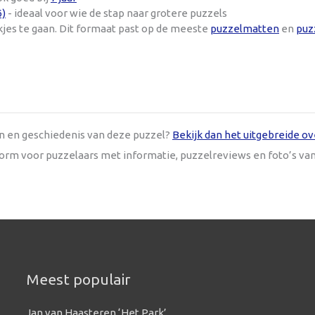
6)
- ideaal voor wie de stap naar grotere puzzels
kjes te gaan. Dit formaat past op de meeste
puzzelmatten
en
puz
en en geschiedenis van deze puzzel?
Bekijk dan het uitgebreide ov
tform voor puzzelaars met informatie, puzzelreviews en foto’s va
Meest populair
Jan van Haasteren ‘Het Park’