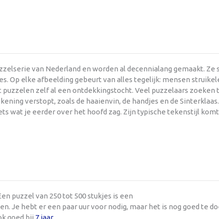
uzzelserie van Nederland en worden al decennialang gemaakt. Ze
s. Op elke afbeelding gebeurt van alles tegelijk: mensen struikel
et puzzelen zelf al een ontdekkingstocht. Veel puzzelaars zoeken
kening verstopt, zoals de haaienvin, de handjes en de Sinterklaas
iets wat je eerder over het hoofd zag. Zijn typische tekenstijl komt
en puzzel van 250 tot 500 stukjes is een
n. Je hebt er een paar uur voor nodig, maar het is nog goed te d
ok goed bij
7 jaar