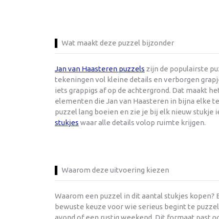
Wat maakt deze puzzel bijzonder
Jan van Haasteren puzzels
zijn de populairste p
tekeningen vol kleine details en verborgen grapje
iets grappigs af op de achtergrond. Dat maakt h
elementen die Jan van Haasteren in bijna elke te
puzzel lang boeien en zie je bij elk nieuw stukje 
stukjes
waar alle details volop ruimte krijgen.
Waarom deze uitvoering kiezen
Waarom een puzzel in dit aantal stukjes kopen? E
bewuste keuze voor wie serieus begint te puzzele
avond of een rustig weekend. Dit formaat past o