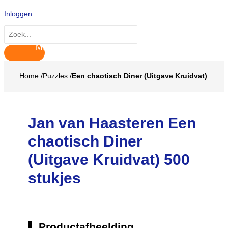
Hoofdmenu
Ga
Inloggen
naar
de
Zoeken
inhoud
naar:
Home
/
Puzzles
/
Een chaotisch Diner (Uitgave Kruidvat)
Jan van Haasteren Een
chaotisch Diner
(Uitgave Kruidvat) 500
stukjes
Productafbeelding