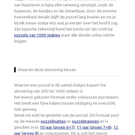
van Haasteren in bijna elke tekening verstopt, zoals de
haaienvin, de handjes en de Sinterklaas. Door de enorme
hoeveelheid details blijft de puzzel lang boeien en zie je
bij elk nieuw stukje iets wat je eerder over het hoofd zag.
Zijn typische tekenstijl komt het beste tot zijn recht bij
puzzels van 1000 stukjes
waar alle details volop ruimte
krijgen.
Waarom deze uitvoering kiezen
Waarom een puzzel in dit aantal stukjes kopen? De
uitvoering van 500 tot 1000 stukjes is
het meest gekozen formaat onder volwassen puzzelaars.
Het biedt een fijne balans tussen uitdaging en overzicht,
met genoeg
detail om echt te genieten van de puzzel. Dit formaat past
op de meeste
puzzelmatten
en
puzzelmappen
en is
geschikt voor
10 jaar (groep 6+7)
,
11 jaar (groep 7+8)
,
12
jaar (groep 8)
en volwassenen. Dit is ook het meest