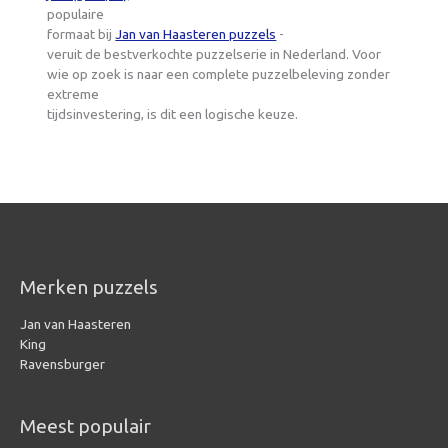
populaire
formaat bij
Jan van Haasteren puzzels
-
veruit de bestverkochte puzzelserie in Nederland. Voor
wie op zoek is naar een complete puzzelbeleving zonder
extreme
tijdsinvestering, is dit een logische keuze.
Merken puzzels
Jan van Haasteren
King
Ravensburger
Meest populair