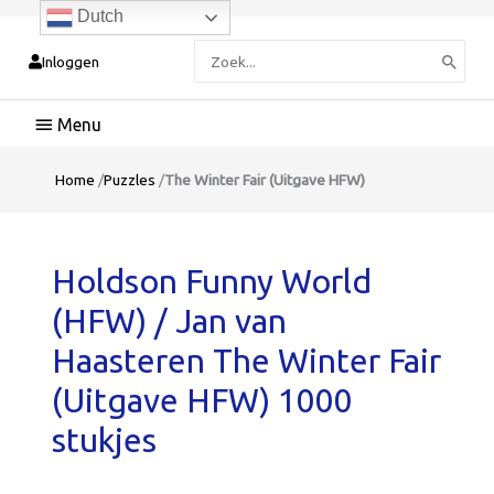
Dutch
Zoeken
Inloggen
naar:
Hoofdmenu
Home
/
Puzzles
/
The Winter Fair (Uitgave HFW)
Holdson Funny World
(HFW) / Jan van
Haasteren The Winter Fair
(Uitgave HFW) 1000
stukjes