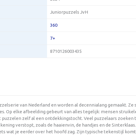
Juniorpuzzels JvH
360
7+
8710126003435
uzzelserie van Nederland en worden al decennialang gemaakt. Ze
s. Op elke afbeelding gebeurt van alles tegelijk: mensen struikel
et puzzelen zelf al een ontdekkingstocht. Veel puzzelaars zoeken
kening verstopt, zoals de haaienvin, de handjes en de Sinterklaas
iets wat je eerder over het hoofd zag. Zijn typische tekenstijl komt