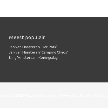
Meest populair
Jan van Haasteren ‘Het Park’
Jan van Haasteren ‘Camping Chaos’
King ‘Amsterdam Koningsdag’
pyright © 2026
Puzzel 1000 stukjes
| Powered by
Puzzel 1000 stuk