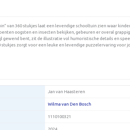
n” van 360 stukjes laat een levendige schooltuin zien waar kinde
oenten oogsten en insecten bekijken, gebeuren er overal grappi
jl gewend bent, zit de illustratie vol humoristische details en spee
 stukjes zorgt voor een leuke en levendige puzzelervaring voor j
Jan van Haasteren
Wilma van Den Bosch
1110100321
2024