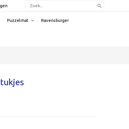
Zoeken
ggen
naar:
Puzzelmat
Ravensburger
stukjes