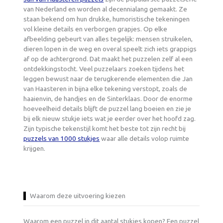
van Nederland en worden al decennialang gemaakt. Ze
staan bekend om hun drukke, humoristische tekeningen
vol kleine details en verborgen grapjes. Op elke
afbeelding gebeurt van alles tegelijk: mensen struikelen,
dieren lopen in de weg en overal speelt zich iets grappigs
af op de achtergrond. Dat maakt het puzzelen zelf al een
ontdekkingstocht. Veel puzzelaars zoeken tijdens het
leggen bewust naar de terugkerende elementen die Jan
van Haasteren in bijna elke tekening verstopt, zoals de
haaienvin, de handjes en de Sinterklaas. Door de enorme
hoeveelheid details blijft de puzzel lang boeien en zie je
bij elk nieuw stukje iets wat je eerder over het hoofd zag.
Zijn typische tekenstijl komt het beste tot zijn recht bij
puzzels van 1000 stukjes
waar alle details volop ruimte
krijgen.
Waarom deze uitvoering kiezen
Waarom een puzzel in dit aantal stukjes kopen? Een puzzel