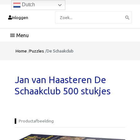
Dutch
Zoeken
Inloggen
naar:
Hoofdmenu
Home
/
Puzzles
/
De Schaakclub
Jan van Haasteren De
Schaakclub 500 stukjes
Productafbeelding