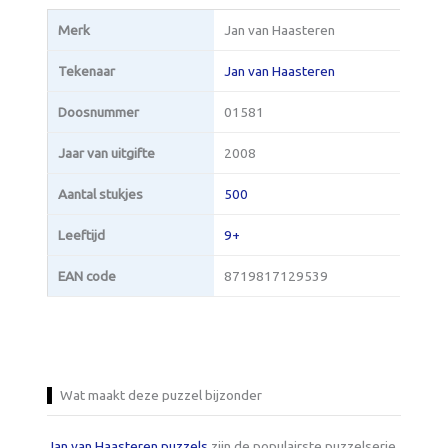
Merk
Jan van Haasteren
Tekenaar
Jan van Haasteren
Doosnummer
01581
Jaar van uitgifte
2008
Aantal stukjes
500
Leeftijd
9+
EAN code
8719817129539
Wat maakt deze puzzel bijzonder
Jan van Haasteren puzzels
zijn de populairste puzzelserie