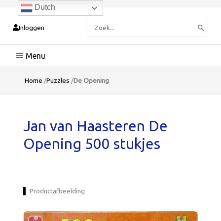
Dutch
Zoeken
Inloggen
naar:
Hoofdmenu
Home
/
Puzzles
/
De Opening
Jan van Haasteren De
Opening 500 stukjes
Productafbeelding