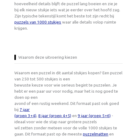
hoeveelheid details blijft de puzzel lang boeien en zie je
bij elk nieuw stukje iets wat je eerder over het hoofd zag.
Zijn typische tekenstijl komt het beste tot zijn recht bij
puzzels van 1000 stukjes
waar alle details volop ruimte
krijgen.
Waarom deze uitvoering kiezen
Waarom een puzzel in dit aantal stukjes kopen? Een puzzel
van 250 tot 500 stukjes is een
bewuste keuze voor wie serieus begint te puzzelen. Je
hebt er een paar uur voor nodig, maar het is nog goed te
doen op een
avond of een rustig weekend. Dit formaat past ook goed
bij
7 jaar
(groep 3+4)
,
8 jaar (groep 4+5)
en
9 jaar (groep 5+6)
-
ideaal voor wie de stap naar grotere puzzels
wil zetten zonder meteen voor de volle 1000 stukjes te
gaan. Dit formaat past op de meeste
puzzelmatten
en