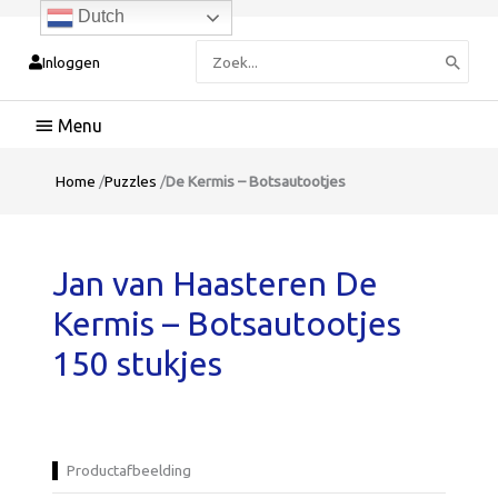
Dutch
Zoeken
Inloggen
naar:
Hoofdmenu
Home
/
Puzzles
/
De Kermis – Botsautootjes
Jan van Haasteren De
Kermis – Botsautootjes
150 stukjes
Productafbeelding