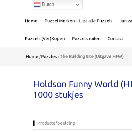
Dutch
Home
Puzzel Merken – Lijst alle Puzzels
Jan v
Puzzels (Ver)Kopen
Puzzels ruilen
Contact
Home
/
Puzzles
/
The Building Site (Uitgave HFW)
Holdson Funny World (HF
1000 stukjes
Productafbeelding