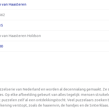
n van Haasteren
662
15
n van Haasteren Holdson
00
uzzelserie van Nederland en worden al decennialang gemaakt. Ze
s. Op elke afbeelding gebeurt van alles tegelijk: mensen struikel
et puzzelen zelf al een ontdekkingstocht. Veel puzzelaars zoeken
kening verstopt, zoals de haaienvin, de handjes en de Sinterklaas