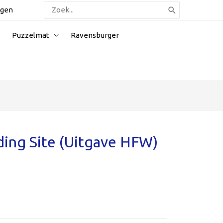
Zoeken
ggen
naar:
Puzzelmat
Ravensburger
ding Site (Uitgave HFW)