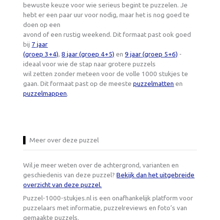
bewuste keuze voor wie serieus begint te puzzelen. Je
hebt er een paar uur voor nodig, maar het is nog goed te
doen op een
avond of een rustig weekend. Dit formaat past ook goed
bij
7 jaar
(groep 3+4)
,
8 jaar (groep 4+5)
en
9 jaar (groep 5+6)
-
ideaal voor wie de stap naar grotere puzzels
wil zetten zonder meteen voor de volle 1000 stukjes te
gaan. Dit formaat past op de meeste
puzzelmatten
en
puzzelmappen
.
Meer over deze puzzel
Wil je meer weten over de achtergrond, varianten en
geschiedenis van deze puzzel?
Bekijk dan het uitgebreide
overzicht van deze puzzel.
Puzzel-1000-stukjes.nl is een onafhankelijk platform voor
puzzelaars met informatie, puzzelreviews en foto’s van
gemaakte puzzels.