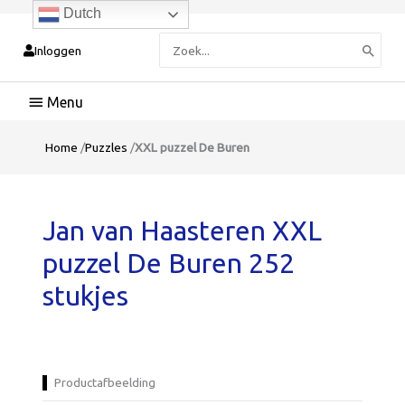
Dutch
Zoeken
Inloggen
naar:
Hoofdmenu
Home
/
Puzzles
/
XXL puzzel De Buren
Jan van Haasteren XXL
puzzel De Buren 252
stukjes
Productafbeelding