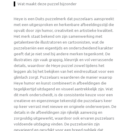
Wat maakt deze puzzel bijzonder
Heye is een Duits puzzelmerk dat puzzelaars aanspreekt
met een uitgesproken en herkenbare afbeeldingsstijl die
opvalt door zijn humor, creativiteit en artistieke kwaliteit.
Het merk staat bekend om zijn samenwerking met
getalenteerde illustratoren en cartoonisten, wat de
puzzelseriën een eigentijds en onderscheidend karakter
geeft dat je niet snel bij andere merken tegenkomt. De
illustraties zijn vaak grappig, kleurrijk en vol verrassende
details, waardoor de Heye puzzel zowel tijdens het
leggen als bij het bekijken van het eindresultaat voor een
glimlach zorgt. Puzzelaars waarderen de manier waarop
Heye humor en kunst combineert in afbeeldingen die
tegelijkertijd uitdagend en visueel aantrekkelijk zijn. Wat
dit merk onderscheidt, is de consistente keuze voor een
creatieve en eigenzinnige tekenstijl die puzzelaars keer
op keer verrast met nieuwe en originele onderwerpen. De
details in de afbeeldingen zijn rijkelijk aanwezig en
zorgvuldig uitgewerkt, waardoor ook ervaren puzzelaars
voldoende uitdaging vinden. De puzzelseriën zijn
gevarieerd en geschikt voor een breed publiek dat