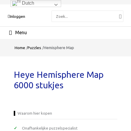
Dutch
Zoeken
Inloggen
naar:
Hoofdmenu
Home
/
Puzzles
/
Hemisphere Map
Heye Hemisphere Map
6000 stukjes
Waarom hier kopen
Onafhankelijke puzzelspecialist