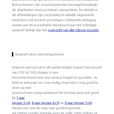
Britse thema’s die zowel binnen het Verenigd Koninkrijk
als daarbuiten veel puzzelaars aanspreken. De details in
de afbeeldingen zijn zorgvuldig en rijkelijk uitgewerkt,
waardoor ook ervaren puzzelaars voldoende uitdaging
vinden aan de puzzeltafel. Benieuwd naar het volledige
aanbod? Bekijk dan het
overzicht van alle Gibson puzzels
.
Waarom deze uitvoering kiezen
Waarom een puzzel in dit aantal stukjes kopen? Een puzzel
van 250 tot 500 stukjes is een
bewuste keuze voor wie serieus begint te puzzelen. Je
hebt er een paar uur voor nodig, maar het is nog goed te
doen op een
avond of een rustig weekend. Dit formaat past ook goed
bij
7 jaar
(groep 3+4)
,
8 jaar (groep 4+5)
en
9 jaar (groep 5+6)
-
ideaal voor wie de stap naar grotere puzzels
wil zetten zonder meteen voor de volle 1000 stukjes te