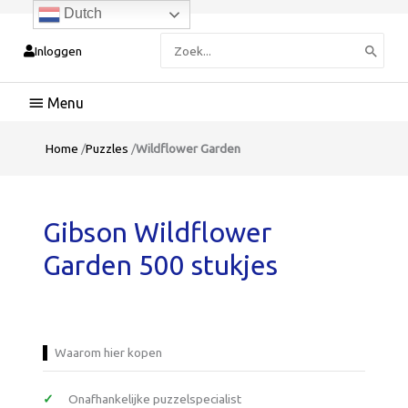
Dutch
Zoeken
Inloggen
naar:
Hoofdmenu
Home
/
Puzzles
/
Wildflower Garden
Gibson Wildflower
Garden 500 stukjes
Waarom hier kopen
Onafhankelijke puzzelspecialist