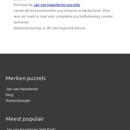
formaat bij
Jan van Haasteren puzzels
-
veruit de bestverkochte puzzelserie in Nederland. Voor
wie op zoek is naar een complete puzzelbeleving zonder
extreme
tijdsinvestering, is dit een logische keuze.
Merken puzzels
Jan van Haasteren
King
Ravensburger
Meest populair
Jan van Haasteren ‘Het Park’