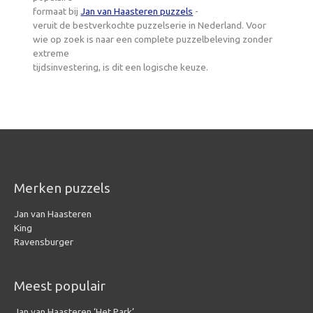
formaat bij
Jan van Haasteren puzzels
-
veruit de bestverkochte puzzelserie in Nederland. Voor
wie op zoek is naar een complete puzzelbeleving zonder
extreme
tijdsinvestering, is dit een logische keuze.
Merken puzzels
Jan van Haasteren
King
Ravensburger
Meest populair
Jan van Haasteren ‘Het Park’