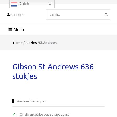
Dutch
Zoeken
Inloggen
naar:
Hoofdmenu
Home
/
Puzzles
/
St Andrews
Gibson St Andrews 636
stukjes
Waarom hier kopen
Onafhankelijke puzzelspecialist