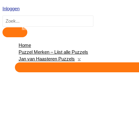
Hoofdmenu
Ga
Inloggen
naar
de
Zoeken
inhoud
naar:
Home
Puzzel Merken – Lijst alle Puzzels
Jan van Haasteren Puzzels