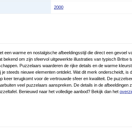
2000
 een warme en nostalgische afbeeldingsstijl die direct een gevoel v
bekend om zijn sfeervol uitgewerkte illustraties van typisch Britse taf
happen. Puzzelaars waarderen de rijke details en de warme kleurste
je steeds nieuwe elementen ontdekt. Wat dit merk onderscheidt, is de
p keer terugkomt voor de vertrouwde sfeer en kwaliteit. De puzzelser
arbuiten veel puzzelaars aanspreken. De details in de afbeeldingen zij
zzeltafel. Benieuwd naar het volledige aanbod? Bekijk dan het
overzi