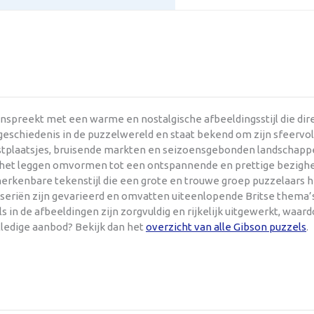
anspreekt met een warme en nostalgische afbeeldingsstijl die di
eschiedenis in de puzzelwereld en staat bekend om zijn sfeervol u
kustplaatsjes, bruisende markten en seizoensgebonden landschappe
e het leggen omvormen tot een ontspannende en prettige bezighe
 herkenbare tekenstijl die een grote en trouwe groep puzzelaars
lseriën zijn gevarieerd en omvatten uiteenlopende Britse thema’s
s in de afbeeldingen zijn zorgvuldig en rijkelijk uitgewerkt, waa
lledige aanbod? Bekijk dan het
overzicht van alle Gibson puzzels
.