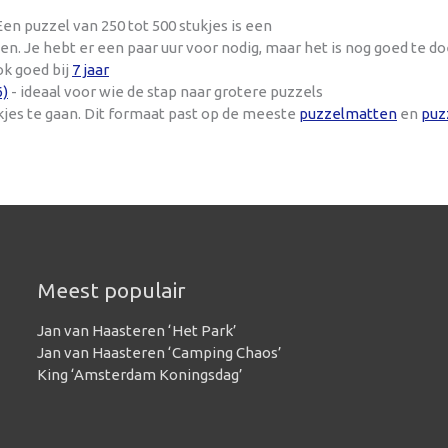
en puzzel van 250 tot 500 stukjes is een
n. Je hebt er een paar uur voor nodig, maar het is nog goed te d
ok goed bij
7 jaar
6)
- ideaal voor wie de stap naar grotere puzzels
kjes te gaan. Dit formaat past op de meeste
puzzelmatten
en
puz
Meest populair
Jan van Haasteren ‘Het Park’
Jan van Haasteren ‘Camping Chaos’
King ‘Amsterdam Koningsdag’