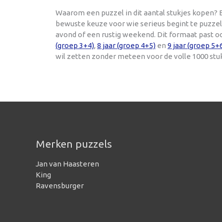
Waarom een puzzel in dit aantal stukjes kopen? E
bewuste keuze voor wie serieus begint te puzzele
avond of een rustig weekend. Dit formaat past o
(groep 3+4)
,
8 jaar (groep 4+5)
en
9 jaar (groep 5+
wil zetten zonder meteen voor de volle 1000 stu
Merken puzzels
Jan van Haasteren
King
Ravensburger