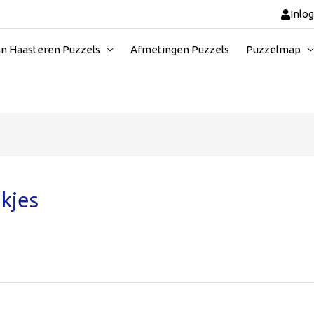
Inlo
an Haasteren Puzzels
Afmetingen Puzzels
Puzzelmap
ukjes