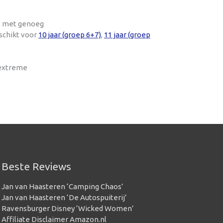
t, met genoeg
schikt voor
10 jaar (groep 6+7)
,
11 jaar (groep
 extreme
Beste Reviews
Jan van Haasteren ‘Camping Chaos’
Jan van Haasteren ‘De Autospuiterij’
Ravensburger Disney ‘Wicked Women’
Affiliate Disclaimer Amazon.nl