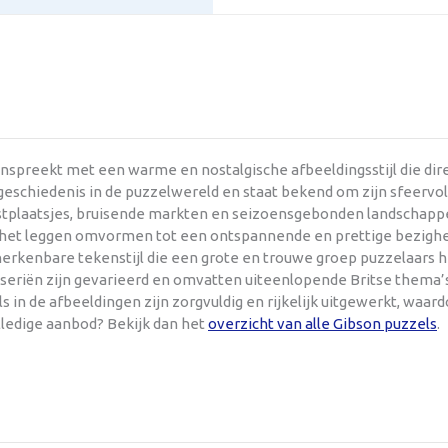
anspreekt met een warme en nostalgische afbeeldingsstijl die di
eschiedenis in de puzzelwereld en staat bekend om zijn sfeervol u
kustplaatsjes, bruisende markten en seizoensgebonden landschappe
e het leggen omvormen tot een ontspannende en prettige bezighe
 herkenbare tekenstijl die een grote en trouwe groep puzzelaars
lseriën zijn gevarieerd en omvatten uiteenlopende Britse thema’s
s in de afbeeldingen zijn zorgvuldig en rijkelijk uitgewerkt, waa
lledige aanbod? Bekijk dan het
overzicht van alle Gibson puzzels
.