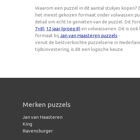
Waarom een puzzel in dit aantal stukjes kopen? D
het meest gekozen formaat onder volwassen puzze
detail om echt te genieten van de puzzel. Dit f
7+8)
,
12 jaar (groep 8)
en volwassenen. Dit is ook
formaat bij
Jan van Haasteren puzzels
-
veruit de bestverkochte puzzelserie in Nederla
tijdsinvestering, is dit een logische keuze.
Merken puzzels
Jan van Haasteren
King
Ravensburger