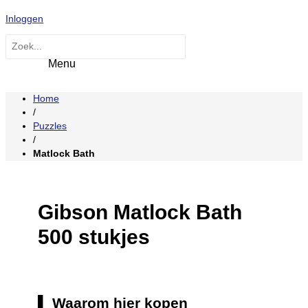
Hoofdmenu
Ga
Inloggen
naar
de
Zoeken
inhoud
naar:
Home
/
Puzzles
/
Matlock Bath
Gibson Matlock Bath
500 stukjes
Waarom hier kopen