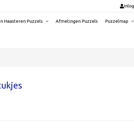
Inlo
an Haasteren Puzzels
Afmetingen Puzzels
Puzzelmap
tukjes