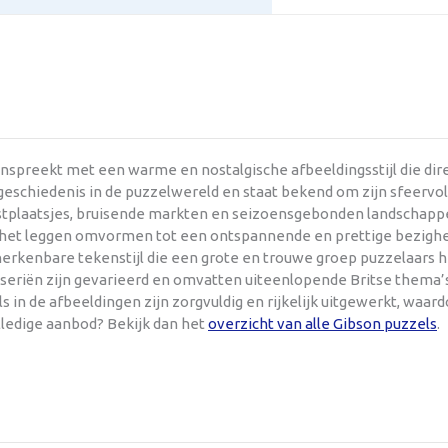
anspreekt met een warme en nostalgische afbeeldingsstijl die di
eschiedenis in de puzzelwereld en staat bekend om zijn sfeervol u
kustplaatsjes, bruisende markten en seizoensgebonden landschappe
e het leggen omvormen tot een ontspannende en prettige bezighe
 herkenbare tekenstijl die een grote en trouwe groep puzzelaars
lseriën zijn gevarieerd en omvatten uiteenlopende Britse thema’s
s in de afbeeldingen zijn zorgvuldig en rijkelijk uitgewerkt, waa
lledige aanbod? Bekijk dan het
overzicht van alle Gibson puzzels
.