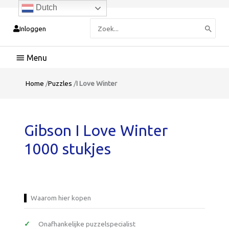
Dutch
Zoeken
Inloggen
naar:
Hoofdmenu
Home
/
Puzzles
/
I Love Winter
Gibson I Love Winter
1000 stukjes
Waarom hier kopen
Onafhankelijke puzzelspecialist