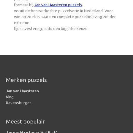
formaat bij
Jan van Haasteren puzzels
-
veruit de bestverkochte puzzelserie in Nederland. Voor
wie op zoek is naar een complete puzzelbeleving zonder
extreme
tijdsinvestering, is dit een logische keuze.
Merken puzzels
Jan van Haasteren
King
Ravensburger
Meest populair
Jan van Haasteren ‘Het Park’