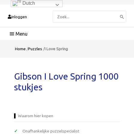
Dutch
Zoeken
Inloggen
naar:
Hoofdmenu
Home
/
Puzzles
/
I Love Spring
Gibson I Love Spring 1000
stukjes
Waarom hier kopen
Onafhankelijke puzzelspecialist