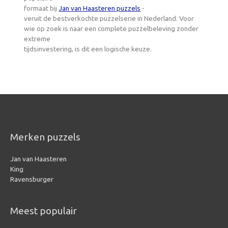
formaat bij
Jan van Haasteren puzzels
-
veruit de bestverkochte puzzelserie in Nederland. Voor
wie op zoek is naar een complete puzzelbeleving zonder
extreme
tijdsinvestering, is dit een logische keuze.
Merken puzzels
Jan van Haasteren
King
Ravensburger
Meest populair