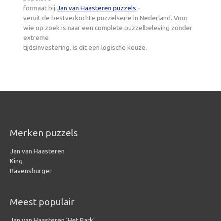
formaat bij
Jan van Haasteren puzzels
-
veruit de bestverkochte puzzelserie in Nederland. Voor
wie op zoek is naar een complete puzzelbeleving zonder
extreme
tijdsinvestering, is dit een logische keuze.
Merken puzzels
Jan van Haasteren
King
Ravensburger
Meest populair
Jan van Haasteren ‘Het Park’