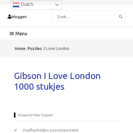
Dutch
Zoeken
Inloggen
naar:
Hoofdmenu
Home
/
Puzzles
/
I Love London
Gibson I Love London
1000 stukjes
Waarom hier kopen
Onafhankelijke puzzelspecialist