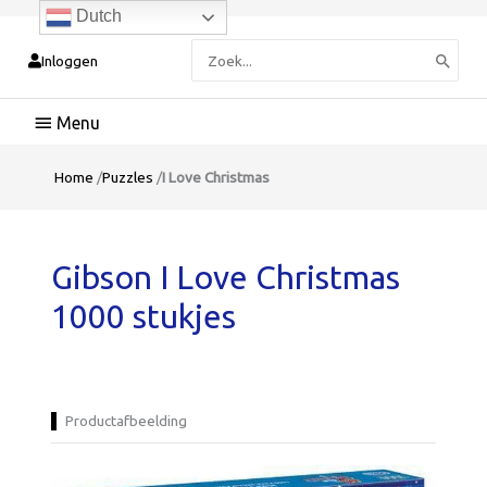
Dutch
Zoeken
Inloggen
naar:
Hoofdmenu
Home
/
Puzzles
/
I Love Christmas
Gibson I Love Christmas
1000 stukjes
Productafbeelding