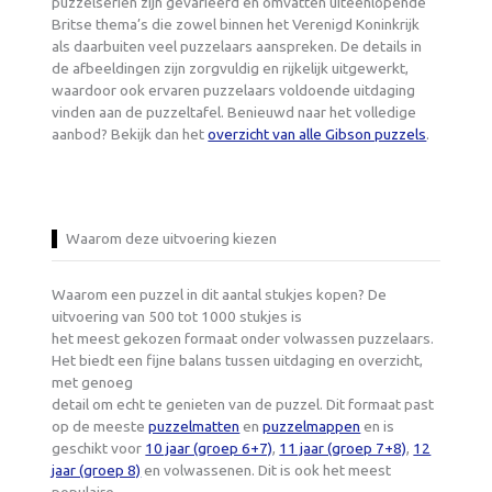
puzzelseriën zijn gevarieerd en omvatten uiteenlopende
Britse thema’s die zowel binnen het Verenigd Koninkrijk
als daarbuiten veel puzzelaars aanspreken. De details in
de afbeeldingen zijn zorgvuldig en rijkelijk uitgewerkt,
waardoor ook ervaren puzzelaars voldoende uitdaging
vinden aan de puzzeltafel. Benieuwd naar het volledige
aanbod? Bekijk dan het
overzicht van alle Gibson puzzels
.
Waarom deze uitvoering kiezen
Waarom een puzzel in dit aantal stukjes kopen? De
uitvoering van 500 tot 1000 stukjes is
het meest gekozen formaat onder volwassen puzzelaars.
Het biedt een fijne balans tussen uitdaging en overzicht,
met genoeg
detail om echt te genieten van de puzzel. Dit formaat past
op de meeste
puzzelmatten
en
puzzelmappen
en is
geschikt voor
10 jaar (groep 6+7)
,
11 jaar (groep 7+8)
,
12
jaar (groep 8)
en volwassenen. Dit is ook het meest