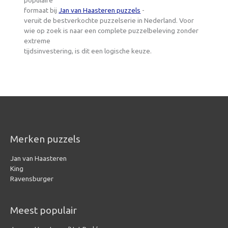
populaire
formaat bij
Jan van Haasteren puzzels
-
veruit de bestverkochte puzzelserie in Nederland. Voor
wie op zoek is naar een complete puzzelbeleving zonder
extreme
tijdsinvestering, is dit een logische keuze.
Merken puzzels
Jan van Haasteren
King
Ravensburger
Meest populair