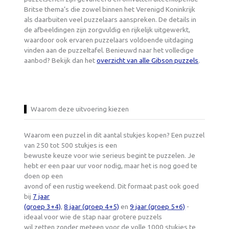
Britse thema’s die zowel binnen het Verenigd Koninkrijk
als daarbuiten veel puzzelaars aanspreken. De details in
de afbeeldingen zijn zorgvuldig en rijkelijk uitgewerkt,
waardoor ook ervaren puzzelaars voldoende uitdaging
vinden aan de puzzeltafel. Benieuwd naar het volledige
aanbod? Bekijk dan het
overzicht van alle Gibson puzzels
.
Waarom deze uitvoering kiezen
Waarom een puzzel in dit aantal stukjes kopen? Een puzzel
van 250 tot 500 stukjes is een
bewuste keuze voor wie serieus begint te puzzelen. Je
hebt er een paar uur voor nodig, maar het is nog goed te
doen op een
avond of een rustig weekend. Dit formaat past ook goed
bij
7 jaar
(groep 3+4)
,
8 jaar (groep 4+5)
en
9 jaar (groep 5+6)
-
ideaal voor wie de stap naar grotere puzzels
wil zetten zonder meteen voor de volle 1000 stukjes te