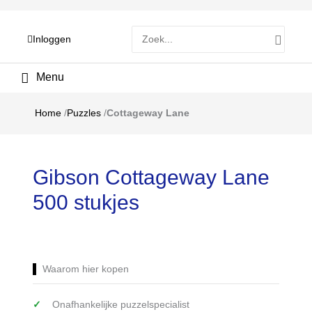
Zoeken
Inloggen
naar:
Hoofdmenu
Home
/
Puzzles
/
Cottageway Lane
Gibson Cottageway Lane
500 stukjes
Waarom hier kopen
Onafhankelijke puzzelspecialist