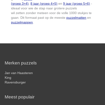
(groep 3+4)
,
8 jaar (groep 4+5)
en
9 jaar (groep 5+6)
-
ideaal voor wie de stap naar grotere puzzels
wil zetten zonder meteen voor de volle 1000 stukjes te
gaan. Dit formaat past op de meeste
puzzelmatten
en
puzzelmappen
.
Merken puzzels
Jan van Haasteren
King
Ravensburger
Meest populair