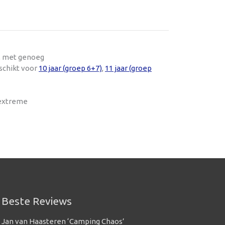
t, met genoeg
schikt voor
10 jaar (groep 6+7)
,
11 jaar (groep
 extreme
Beste Reviews
Jan van Haasteren ‘Camping Chaos’