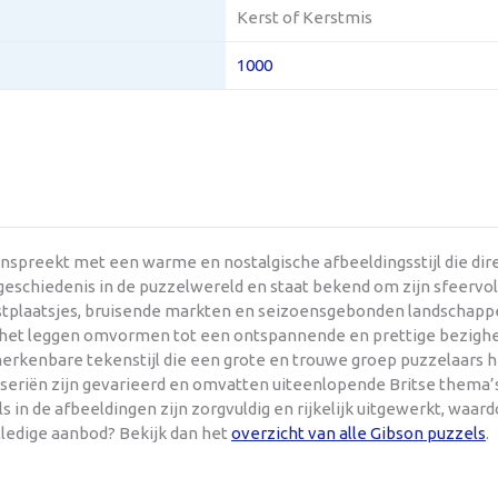
Kerst of Kerstmis
1000
anspreekt met een warme en nostalgische afbeeldingsstijl die di
eschiedenis in de puzzelwereld en staat bekend om zijn sfeervol u
kustplaatsjes, bruisende markten en seizoensgebonden landschappe
e het leggen omvormen tot een ontspannende en prettige bezighe
 herkenbare tekenstijl die een grote en trouwe groep puzzelaars
lseriën zijn gevarieerd en omvatten uiteenlopende Britse thema’s
s in de afbeeldingen zijn zorgvuldig en rijkelijk uitgewerkt, waa
lledige aanbod? Bekijk dan het
overzicht van alle Gibson puzzels
.