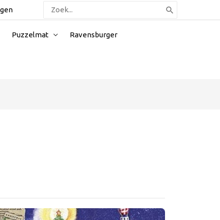
Zoeken
ggen
naar:
Puzzelmat
Ravensburger