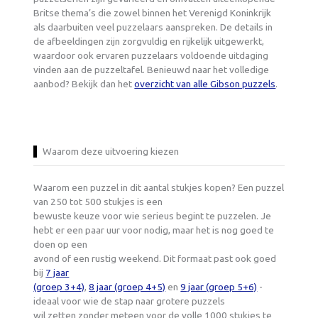
Britse thema’s die zowel binnen het Verenigd Koninkrijk
als daarbuiten veel puzzelaars aanspreken. De details in
de afbeeldingen zijn zorgvuldig en rijkelijk uitgewerkt,
waardoor ook ervaren puzzelaars voldoende uitdaging
vinden aan de puzzeltafel. Benieuwd naar het volledige
aanbod? Bekijk dan het
overzicht van alle Gibson puzzels
.
Waarom deze uitvoering kiezen
Waarom een puzzel in dit aantal stukjes kopen? Een puzzel
van 250 tot 500 stukjes is een
bewuste keuze voor wie serieus begint te puzzelen. Je
hebt er een paar uur voor nodig, maar het is nog goed te
doen op een
avond of een rustig weekend. Dit formaat past ook goed
bij
7 jaar
(groep 3+4)
,
8 jaar (groep 4+5)
en
9 jaar (groep 5+6)
-
ideaal voor wie de stap naar grotere puzzels
wil zetten zonder meteen voor de volle 1000 stukjes te