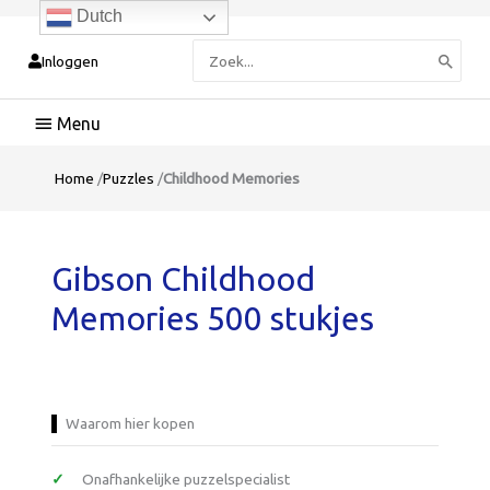
Dutch
Zoeken
Inloggen
naar:
Hoofdmenu
Home
/
Puzzles
/
Childhood Memories
Gibson Childhood
Memories 500 stukjes
Waarom hier kopen
Onafhankelijke puzzelspecialist