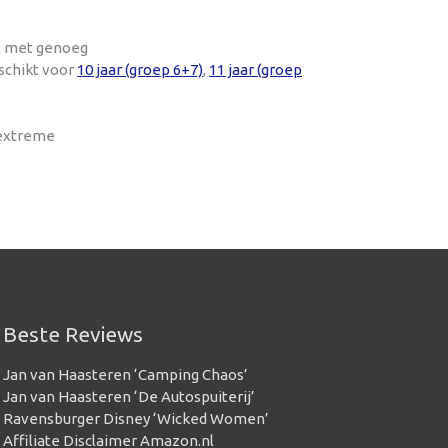
t, met genoeg
schikt voor
10 jaar (groep 6+7)
,
11 jaar (groep
 extreme
Beste Reviews
Jan van Haasteren ‘Camping Chaos’
Jan van Haasteren ‘De Autospuiterij’
Ravensburger Disney ‘Wicked Women’
Affiliate Disclaimer Amazon.nl