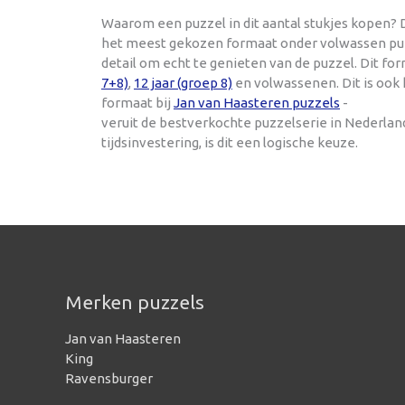
Waarom een puzzel in dit aantal stukjes kopen? D
het meest gekozen formaat onder volwassen puzze
detail om echt te genieten van de puzzel. Dit f
7+8)
,
12 jaar (groep 8)
en volwassenen. Dit is ook
formaat bij
Jan van Haasteren puzzels
-
veruit de bestverkochte puzzelserie in Nederla
tijdsinvestering, is dit een logische keuze.
Merken puzzels
Jan van Haasteren
King
Ravensburger