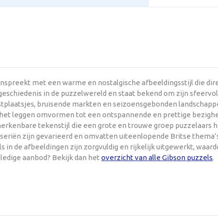
anspreekt met een warme en nostalgische afbeeldingsstijl die di
eschiedenis in de puzzelwereld en staat bekend om zijn sfeervol u
kustplaatsjes, bruisende markten en seizoensgebonden landschappe
e het leggen omvormen tot een ontspannende en prettige bezighe
 herkenbare tekenstijl die een grote en trouwe groep puzzelaars
lseriën zijn gevarieerd en omvatten uiteenlopende Britse thema’s
s in de afbeeldingen zijn zorgvuldig en rijkelijk uitgewerkt, waa
lledige aanbod? Bekijk dan het
overzicht van alle Gibson puzzels
.