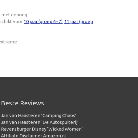
t, met genoeg
schikt voor
10 jaar (groep 6+7)
,
11 jaar (groep
 extreme
Beste Reviews
Jan van Haasteren ‘Camping Chaos’
Jan van Haasteren ‘De Autospuiterij’
Ravensburger Disney ‘Wicked Women’
Affiliate Disclaimer Amazon.nl