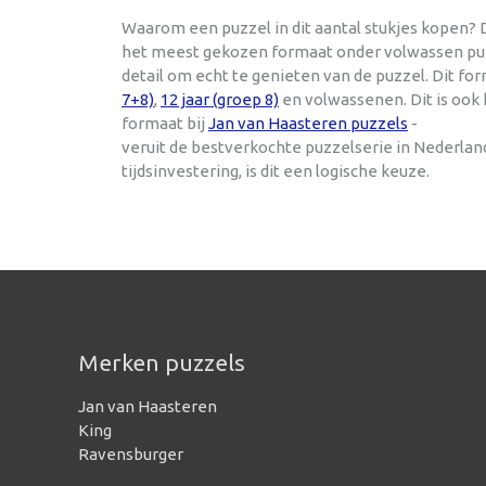
Waarom een puzzel in dit aantal stukjes kopen? D
het meest gekozen formaat onder volwassen puzze
detail om echt te genieten van de puzzel. Dit f
7+8)
,
12 jaar (groep 8)
en volwassenen. Dit is ook
formaat bij
Jan van Haasteren puzzels
-
veruit de bestverkochte puzzelserie in Nederla
tijdsinvestering, is dit een logische keuze.
Merken puzzels
Jan van Haasteren
King
Ravensburger