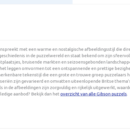
anspreekt met een warme en nostalgische afbeeldingsstijl die di
eschiedenis in de puzzelwereld en staat bekend om zijn sfeervol u
kustplaatsjes, bruisende markten en seizoensgebonden landschappe
e het leggen omvormen tot een ontspannende en prettige bezighe
 herkenbare tekenstijl die een grote en trouwe groep puzzelaars
lseriën zijn gevarieerd en omvatten uiteenlopende Britse thema’s
s in de afbeeldingen zijn zorgvuldig en rijkelijk uitgewerkt, waa
lledige aanbod? Bekijk dan het
overzicht van alle Gibson puzzels
.